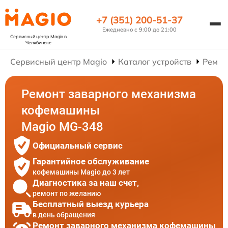
+7 (351) 200-51-37
Ежедневно с 9:00 до 21:00
Сервисный центр Magio
в
Челябинске
Сервисный центр Magio
Каталог устройств
Ремон
Ремонт заварного механизма
кофемашины
Magio MG-348
Официальный сервис
Гарантийное обслуживание
кофемашины Magio до 3 лет
Диагностика за наш счет,
ремонт по желанию
Бесплатный выезд курьера
в день обращения
Ремонт заварного механизма кофемашины