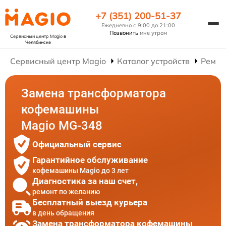
+7 (351) 200-51-37
Ежедневно с 9:00 до 21:00
Позвонить
мне утром
Сервисный центр Magio
в
Челябинске
Сервисный центр Magio
Каталог устройств
Ремон
Замена трансформатора
кофемашины
Magio MG-348
Официальный сервис
Гарантийное обслуживание
кофемашины Magio до 3 лет
Диагностика за наш счет,
ремонт по желанию
Бесплатный выезд курьера
в день обращения
Замена трансформатора кофемашины