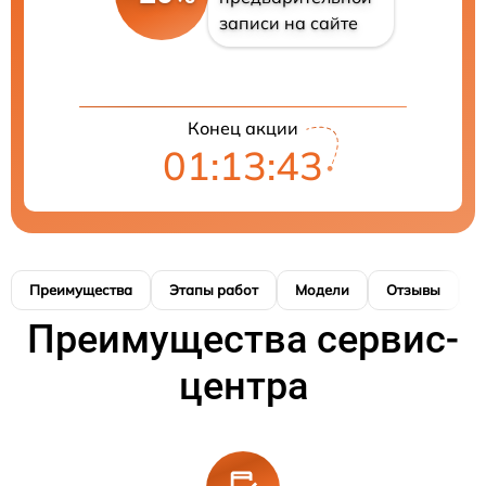
записи на сайте
Конец акции
01:13:42
Преимущества
Этапы работ
Модели
Отзывы
К
Преимущества сервис-
центра