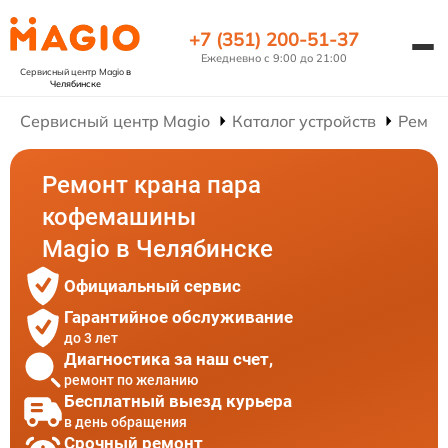
+7 (351) 200-51-37
Ежедневно с 9:00 до 21:00
Сервисный центр Magio
в
Челябинске
Сервисный центр Magio
Каталог устройств
Ремон
Ремонт крана пара
кофемашины
Magio в Челябинске
Официальный сервис
Гарантийное обслуживание
до 3 лет
Диагностика за наш счет,
ремонт по желанию
Бесплатный выезд курьера
в день обращения
Срочный ремонт