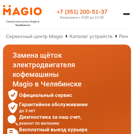
+7 (351) 200-51-37
Ежедневно с 9:00 до 21:00
Сервисный центр Magio
в
Челябинске
Сервисный центр Magio
Каталог устройств
Ремон
Замена щёток
электродвигателя
кофемашины
Magio в Челябинске
Официальный сервис
Гарантийное обслуживание
до 3 лет
Диагностика за наш счет,
ремонт по желанию
Бесплатный выезд курьера